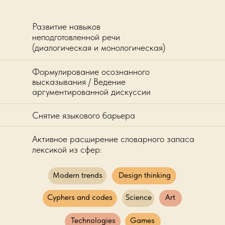
Развитие навыков
неподготовленной речи
(диалогическая и монологическая)
Формулирование осознанного
высказывания / Ведение
аргументированной дискуссии
Снятие языкового барьера
Активное расширение словарного запаса
лексикой из сфер:
Modern trends
Design thinking
Cyphers and codes
Science
Art
Technologies
Games